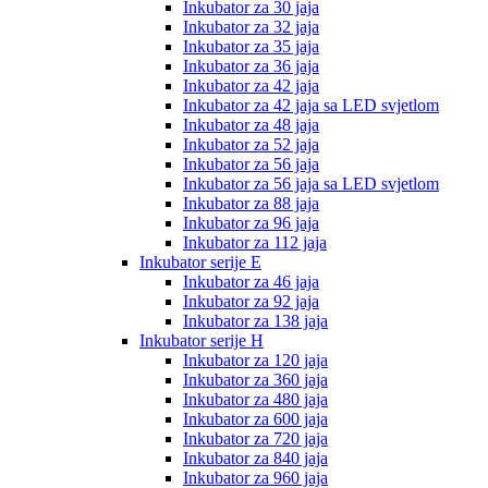
Inkubator za 30 jaja
Inkubator za 32 jaja
Inkubator za 35 jaja
Inkubator za 36 jaja
Inkubator za 42 jaja
Inkubator za 42 jaja sa LED svjetlom
Inkubator za 48 jaja
Inkubator za 52 jaja
Inkubator za 56 jaja
Inkubator za 56 jaja sa LED svjetlom
Inkubator za 88 jaja
Inkubator za 96 jaja
Inkubator za 112 jaja
Inkubator serije E
Inkubator za 46 jaja
Inkubator za 92 jaja
Inkubator za 138 jaja
Inkubator serije H
Inkubator za 120 jaja
Inkubator za 360 jaja
Inkubator za 480 jaja
Inkubator za 600 jaja
Inkubator za 720 jaja
Inkubator za 840 jaja
Inkubator za 960 jaja