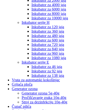
Inkubator za 2000 jaja
Inkubator za 4000 jaja
Inkubator za 6000 jaja
Inkubator za 8000 jaja
Inkubator za 10000 jaja
Inkubator serije H
Inkubator za 120 jaja
Inkubator za 360 jaja
Inkubator za 480 jaja
Inkubator za 600 jaja
Inkubator za 720 jaja
Inkubator za 840 jaja
Inkubator za 960 jaja
Inkubator za 1080 jaja
Inkubator serije E
Inkubator za 46 jaja
Inkubator za 92 jaja
Inkubator za 138 jaja
Vrata za automatski kokošinjac
Grijaća ploča
Generator ozona
Generator ozona 5g-40g
Pročišćavanje zraka 10g-40g
Stroj za dezinfekciju 10g-40g
Čupač pilića