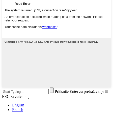
Pritisnite Enter za pretraživanje ili
ESC za zatvaranje
English
French