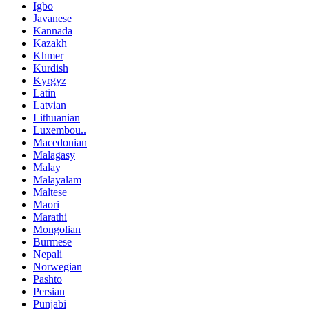
Igbo
Javanese
Kannada
Kazakh
Khmer
Kurdish
Kyrgyz
Latin
Latvian
Lithuanian
Luxembou..
Macedonian
Malagasy
Malay
Malayalam
Maltese
Maori
Marathi
Mongolian
Burmese
Nepali
Norwegian
Pashto
Persian
Punjabi