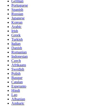
German
Portuguese
Spanish
Russian
Japanese
Korean
Arabic
Irish
Greek
Turkish
Italian
Danish
Romanian
Indonesian
Czech
Afrikaans
Swedish
Polish
Basque
Catalan
Esperanto
Hindi
Lao
Albanian
Amharic