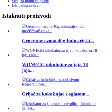
Stroj za hranu za pelete
Blanjalica za drvo
Istaknuti proizvodi
Generator ozona 40g Industrijski...
WONEGG inkubator za jaja 18
jaja...
Grijač za kokošinjac s oglasom...