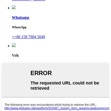
Whatsapp
WhatsApp
++86 158 7904 5049
Vrh