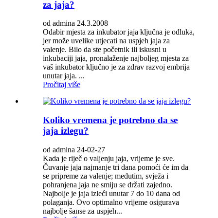
za jaja?
od admina 24.3.2008
Odabir mjesta za inkubator jaja ključna je odluka,
jer može uvelike utjecati na uspjeh jaja za
valenje. Bilo da ste početnik ili iskusni u
inkubaciji jaja, pronalaženje najboljeg mjesta za
vaš inkubator ključno je za zdrav razvoj embrija
unutar jaja. ...
Pročitaj više
Koliko vremena je potrebno da se
jaja izlegu?
od admina 24-02-27
Kada je riječ o valjenju jaja, vrijeme je sve.
Čuvanje jaja najmanje tri dana pomoći će im da
se pripreme za valenje; međutim, svježa i
pohranjena jaja ne smiju se držati zajedno.
Najbolje je jaja izleći unutar 7 do 10 dana od
polaganja. Ovo optimalno vrijeme osigurava
najbolje šanse za uspjeh...