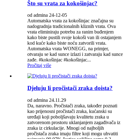
Što su vrata za kokošinjac?
od admina 24-12-05
Automatska vrata za kokošinjac značajna su
nadogradnja tradicionalnih kliznih vrata. Ova
vrata eliminiraju potrebu za ranim buđenjem
kako biste pustili svoje kokoši van ili ostajanjem
kod kuće kako biste noću zatvorili vrata.
Automatska vrata WONEGG, na primjer,
otvaraju se kad sunce izlazi i zatvaraju kad sunce
zađe. #kokošinjac #kokošinjac...
Pročitaj više
Djeluju li pročistači zraka doista?
od admina 24.11.29
Da, naravno. Pročistači zraka, također poznati
kao prijenosni pročistači zraka, kućanski su
uređaji koji poboljšavaju kvalitetu zraka u
zatvorenom prostoru uklanjanjem zagađivača iz
zraka iz cirkulacije. Mnogi od najboljih
pročistača zraka imaju filtre koji mogu uhvatiti