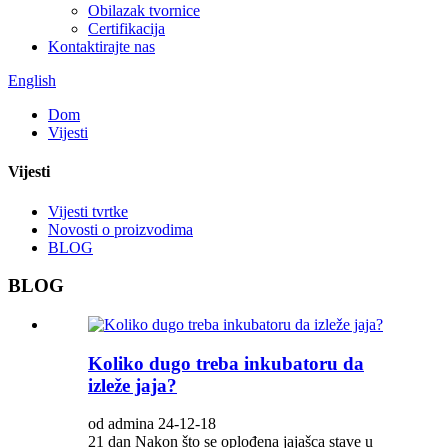
Obilazak tvornice
Certifikacija
Kontaktirajte nas
English
Dom
Vijesti
Vijesti
Vijesti tvrtke
Novosti o proizvodima
BLOG
BLOG
Koliko dugo treba inkubatoru da
izleže jaja?
od admina 24-12-18
21 dan Nakon što se oplođena jajašca stave u