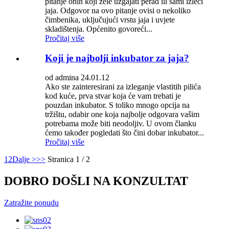
pitanje onih koji žele uzgajati perad ili sami izleći
jaja. Odgovor na ovo pitanje ovisi o nekoliko
čimbenika, uključujući vrstu jaja i uvjete
skladištenja. Općenito govoreći...
Pročitaj više
Koji je najbolji inkubator za jaja?
od admina 24.01.12
Ako ste zainteresirani za izleganje vlastitih pilića
kod kuće, prva stvar koja će vam trebati je
pouzdan inkubator. S toliko mnogo opcija na
tržištu, odabir one koja najbolje odgovara vašim
potrebama može biti neodoljiv. U ovom članku
ćemo također pogledati što čini dobar inkubator...
Pročitaj više
1
2
Dalje >
>>
Stranica 1 / 2
DOBRO DOŠLI NA KONZULTAT
Zatražite ponudu