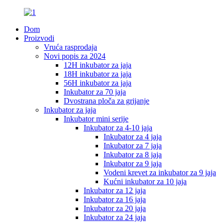
Dom
Proizvodi
Vruća rasprodaja
Novi popis za 2024
12H inkubator za jaja
18H inkubator za jaja
56H inkubator za jaja
Inkubator za 70 jaja
Dvostrana ploča za grijanje
Inkubator za jaja
Inkubator mini serije
Inkubator za 4-10 jaja
Inkubator za 4 jaja
Inkubator za 7 jaja
Inkubator za 8 jaja
Inkubator za 9 jaja
Vodeni krevet za inkubator za 9 jaja
Kućni inkubator za 10 jaja
Inkubator za 12 jaja
Inkubator za 16 jaja
Inkubator za 20 jaja
Inkubator za 24 jaja