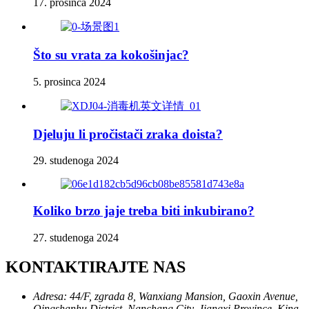
17. prosinca 2024
Što su vrata za kokošinjac?
5. prosinca 2024
Djeluju li pročistači zraka doista?
29. studenoga 2024
Koliko brzo jaje treba biti inkubirano?
27. studenoga 2024
KONTAKTIRAJTE NAS
Adresa: 44/F, zgrada 8, Wanxiang Mansion, Gaoxin Avenue,
Qingshanhu District, Nanchang City, Jiangxi Province, Kina