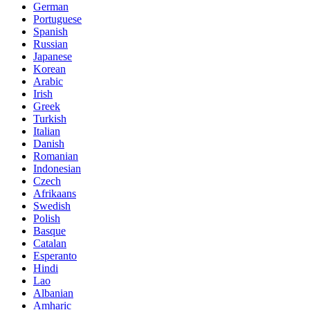
German
Portuguese
Spanish
Russian
Japanese
Korean
Arabic
Irish
Greek
Turkish
Italian
Danish
Romanian
Indonesian
Czech
Afrikaans
Swedish
Polish
Basque
Catalan
Esperanto
Hindi
Lao
Albanian
Amharic