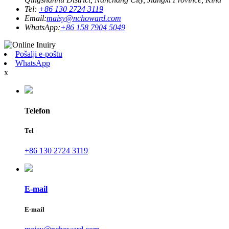
Tel:
+86 130 2724 3119
Email:
maisy@nchoward.com
WhatsApp:
+86 158 7904 5049
Pošalji e-poštu
WhatsApp
x
Telefon
Tel
+86 130 2724 3119
E-mail
E-mail