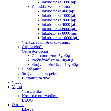
Inkubator za 1080 jaja
Kineski crveni inkubator
Inkubator za 400 jaja
Inkubator za 1000 jaja
Inkubator za 2000 jaja
Inkubator za 4000 jaja
Inkubator za 6000 jaja
Inkubator za 8000 jaja
Inkubator za 10000 jaja
Vrata za automatski kokošinjac
Grijaća ploča
Generator ozona
Generator ozona 5g-40g
Pročišćivač zraka 10g-40g
Stroj za dezinfekciju 10g-40g
Čupač pilića
Stroj za hranu za pelete
Blanjalica za drvo
Video
Vijesti
Vijesti tvrtke
Novosti o proizvodima
BLOG
O nama
Izložba