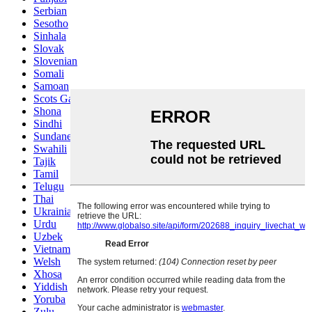
Serbian
Sesotho
Sinhala
Slovak
Slovenian
Somali
Samoan
Scots Gaelic
Shona
Sindhi
Sundanese
Swahili
Tajik
Tamil
Telugu
Thai
Ukrainian
Urdu
Uzbek
Vietnamese
Welsh
Xhosa
Yiddish
Yoruba
Zulu