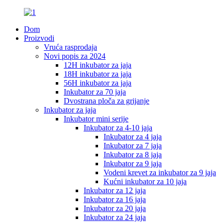
Dom
Proizvodi
Vruća rasprodaja
Novi popis za 2024
12H inkubator za jaja
18H inkubator za jaja
56H inkubator za jaja
Inkubator za 70 jaja
Dvostrana ploča za grijanje
Inkubator za jaja
Inkubator mini serije
Inkubator za 4-10 jaja
Inkubator za 4 jaja
Inkubator za 7 jaja
Inkubator za 8 jaja
Inkubator za 9 jaja
Vodeni krevet za inkubator za 9 jaja
Kućni inkubator za 10 jaja
Inkubator za 12 jaja
Inkubator za 16 jaja
Inkubator za 20 jaja
Inkubator za 24 jaja