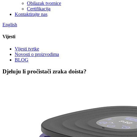
Obilazak tvornice
Certifikacija
Kontaktirajte nas
English
Vijesti
Vijesti tvrtke
Novosti o proizvodima
BLOG
Djeluju li pročistači zraka doista?